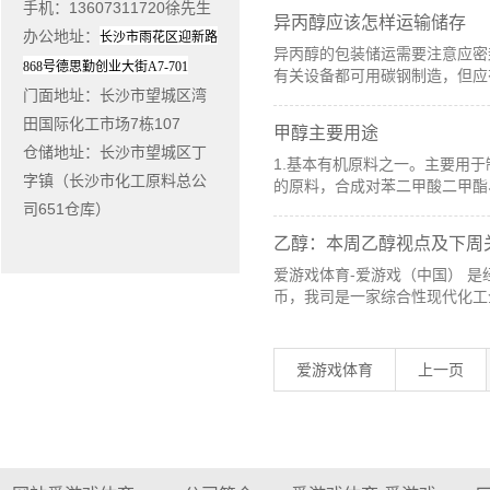
手机：13607311720徐先生
异丙醇应该怎样运输储存
办公地址
：
长沙市雨花区迎新路
异丙醇的包装储运需要注意应密
868
号德思勤创业大街
A7-701
有关设备都可用碳钢制造，但应
门面地址
：长沙市望城区湾
田国际化工市场7栋107
甲醇主要用途
仓储地址：长沙市望城区丁
1.基本有机原料之一。主要用
字镇（长沙市化工原料总公
的原料，合成对苯二甲酸二甲酯
司651仓库）
乙醇：本周乙醇视点及下周
爱游戏体育-爱游戏（中国） 是
币，我司是一家综合性现代化工
爱游戏体育
上一页